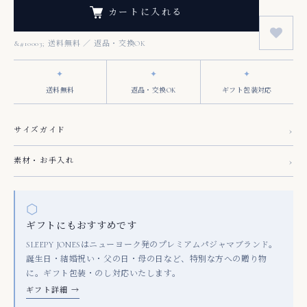
カートに入れる
✦
✦
✦
送料無料
返品・交換OK
ギフト包装対応
›
サイズガイド
›
素材・お手入れ
⬡
ギフトにもおすすめです
SLEEPY JONESはニューヨーク発のプレミアムパジャマブランド。
誕生日・結婚祝い・父の日・母の日など、特別な方への贈り物
に。ギフト包装・のし対応いたします。
ギフト詳細 →