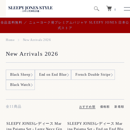
0
全品送料無料 ／ ニューヨーク発プレミアムパジャマ SLEEPY JONES 日本公
式ストア
Home
New Arrivals 2026
New Arrivals 2026
グループ一覧
Black Sheep
End on End Blue
French Double Stripe
Black Watch
全11商品
おすすめ順
価格順
新着順
SLEEPY JONESレディース Mar
SLEEPY JONESレディース Mar
ina Pajama Set - Large Navy Gin
ina Pajama Set - End on End Blu