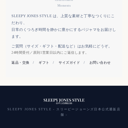
Moments
SLEEPY JONES STYLE は、上質な素材と丁寧なつくりにこ
だわり、
日常のくつろぎ時間を静かに豊かにするパジャマをお届けし
ます。
ご質問（サイズ・ギフト・配送など）はお気軽にどうぞ。
24時間受付／原則1営業日以内にご返信します。
返品・交換
/
ギフト
/
サイズガイド
/
お問い合わせ
SLEEPY JONES STYLE - スリーピージョーンズ日本公式通販店
舗 -