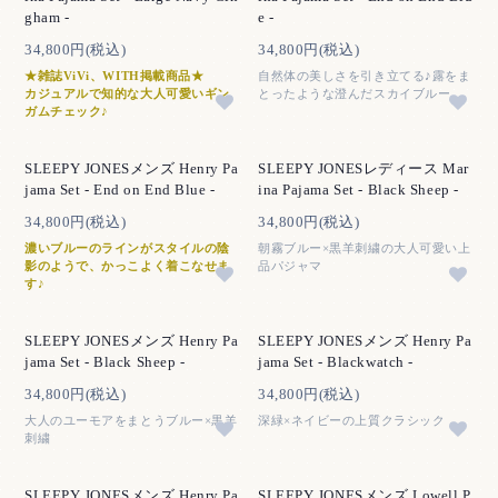
gham -
e -
34,800円(税込)
34,800円(税込)
★雑誌ViVi、WITH掲載商品★
自然体の美しさを引き立てる♪露をま
カジュアルで知的な大人可愛いギン
とったような澄んだスカイブルー
ガムチェック♪
SLEEPY JONESメンズ Henry Pa
SLEEPY JONESレディース Mar
jama Set - End on End Blue -
ina Pajama Set - Black Sheep -
34,800円(税込)
34,800円(税込)
濃いブルーのラインがスタイルの陰
朝霧ブルー×黒羊刺繍の大人可愛い上
影のようで、かっこよく着こなせま
品パジャマ
す♪
SLEEPY JONESメンズ Henry Pa
SLEEPY JONESメンズ Henry Pa
jama Set - Black Sheep -
jama Set - Blackwatch -
34,800円(税込)
34,800円(税込)
大人のユーモアをまとうブルー×黒羊
深緑×ネイビーの上質クラシック
刺繍
SLEEPY JONESメンズ Henry Pa
SLEEPY JONESメンズ Lowell P