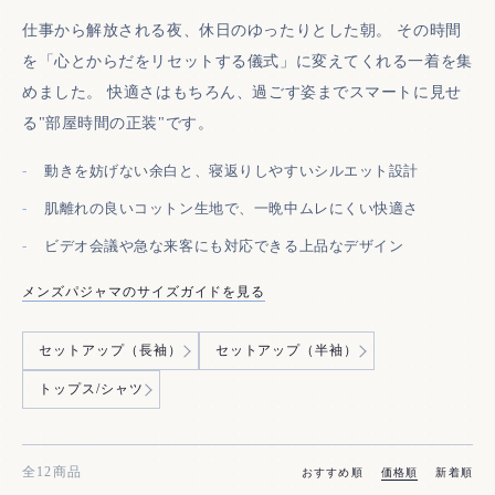
仕事から解放される夜、休日のゆったりとした朝。 その時間
を「心とからだをリセットする儀式」に変えてくれる一着を集
めました。 快適さはもちろん、過ごす姿までスマートに見せ
る"部屋時間の正装"です。
動きを妨げない余白と、寝返りしやすいシルエット設計
肌離れの良いコットン生地で、一晩中ムレにくい快適さ
ビデオ会議や急な来客にも対応できる上品なデザイン
メンズパジャマのサイズガイドを見る
カテゴリー一覧
セットアップ（長袖）
セットアップ（半袖）
トップス/シャツ
全12商品
おすすめ順
価格順
新着順