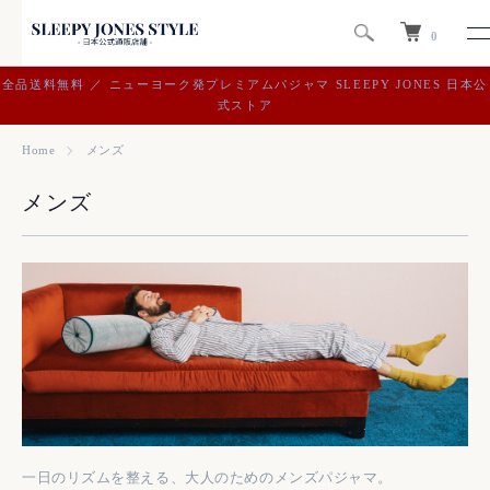
0
全品送料無料 ／ ニューヨーク発プレミアムパジャマ SLEEPY JONES 日本公
式ストア
Home
メンズ
メンズ
一日のリズムを整える、大人のためのメンズパジャマ。