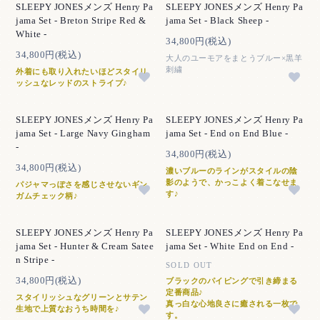
SLEEPY JONESメンズ Henry Pa
SLEEPY JONESメンズ Henry Pa
jama Set - Breton Stripe Red &
jama Set - Black Sheep -
White -
34,800円(税込)
34,800円(税込)
大人のユーモアをまとうブルー×黒羊
刺繍
外着にも取り入れたいほどスタイリ
ッシュなレッドのストライプ♪
SLEEPY JONESメンズ Henry Pa
SLEEPY JONESメンズ Henry Pa
jama Set - Large Navy Gingham
jama Set - End on End Blue -
-
34,800円(税込)
34,800円(税込)
濃いブルーのラインがスタイルの陰
影のようで、かっこよく着こなせま
パジャマっぽさを感じさせないギン
す♪
ガムチェック柄♪
SLEEPY JONESメンズ Henry Pa
SLEEPY JONESメンズ Henry Pa
jama Set - Hunter & Cream Satee
jama Set - White End on End -
n Stripe -
SOLD OUT
34,800円(税込)
ブラックのパイピングで引き締まる
定番商品♪
スタイリッシュなグリーンとサテン
真っ白な心地良さに癒される一枚で
生地で上質なおうち時間を♪
す。