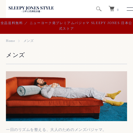
0
全品送料無料 ／ ニューヨーク発プレミアムパジャマ SLEEPY JONES 日本公
式ストア
Home
メンズ
メンズ
一日のリズムを整える、大人のためのメンズパジャマ。