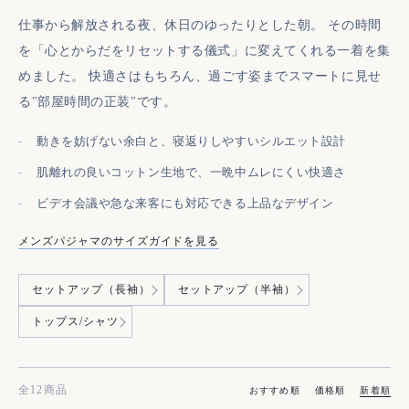
仕事から解放される夜、休日のゆったりとした朝。 その時間
を「心とからだをリセットする儀式」に変えてくれる一着を集
めました。 快適さはもちろん、過ごす姿までスマートに見せ
る"部屋時間の正装"です。
動きを妨げない余白と、寝返りしやすいシルエット設計
肌離れの良いコットン生地で、一晩中ムレにくい快適さ
ビデオ会議や急な来客にも対応できる上品なデザイン
メンズパジャマのサイズガイドを見る
カテゴリー一覧
セットアップ（長袖）
セットアップ（半袖）
トップス/シャツ
全12商品
おすすめ順
価格順
新着順