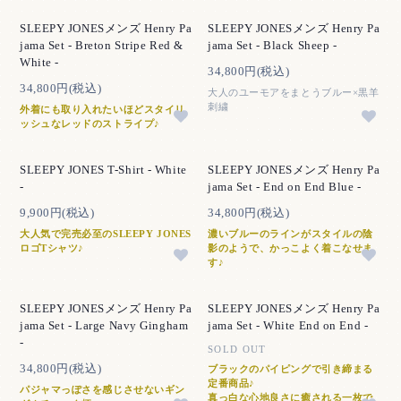
SLEEPY JONESメンズ Henry Pa
SLEEPY JONESメンズ Henry Pa
jama Set - Breton Stripe Red &
jama Set - Black Sheep -
White -
34,800円(税込)
34,800円(税込)
大人のユーモアをまとうブルー×黒羊
刺繍
外着にも取り入れたいほどスタイリ
ッシュなレッドのストライプ♪
SLEEPY JONES T-Shirt - White
SLEEPY JONESメンズ Henry Pa
-
jama Set - End on End Blue -
9,900円(税込)
34,800円(税込)
大人気で完売必至のSLEEPY JONES
濃いブルーのラインがスタイルの陰
ロゴTシャツ♪
影のようで、かっこよく着こなせま
す♪
SLEEPY JONESメンズ Henry Pa
SLEEPY JONESメンズ Henry Pa
jama Set - Large Navy Gingham
jama Set - White End on End -
-
SOLD OUT
34,800円(税込)
ブラックのパイピングで引き締まる
定番商品♪
パジャマっぽさを感じさせないギン
真っ白な心地良さに癒される一枚で