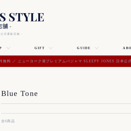
本公式通販店舗 -
P
GIFT
GUIDE
AB
料無料 ／ ニューヨーク発プレミアムパジャマ SLEEPY JONES 日本公
Blue Tone
全6商品