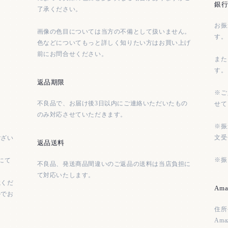
銀
了承ください。
お振
画像の色目については当方の不備として扱いません。
す。
色などについてもっと詳しく知りたい方はお買い上げ
前にお問合せください。
また
す。
返品期限
※ご
不良品で、お届け後3日以内にご連絡いただいたもの
せて
のみ対応させていただきます。
※振
文受
ござい
返品送料
※振
にて
不良品、発送商品間違いのご返品の送料は当店負担に
て対応いたします。
載くだ
Ama
ルでお
住所
Am