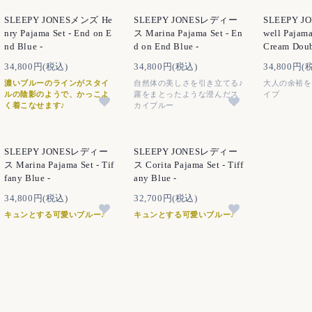
SLEEPY JONESメンズ He
SLEEPY JONESレディー
SLEEPY J
nry Pajama Set - End on E
ス Marina Pajama Set - En
well Pajama
nd Blue -
d on End Blue -
Cream Doubl
34,800円(税込)
34,800円(税込)
34,800円(
濃いブルーのラインがスタイ
自然体の美しさを引き立てる♪
大人の余裕を
ルの陰影のようで、かっこよ
露をまとったような澄んだス
イプ
く着こなせます♪
カイブルー
SLEEPY JONESレディー
SLEEPY JONESレディー
ス Marina Pajama Set - Tif
ス Corita Pajama Set - Tiff
fany Blue -
any Blue -
34,800円(税込)
32,700円(税込)
キュンとする可愛いブルー♪
キュンとする可愛いブルー♪