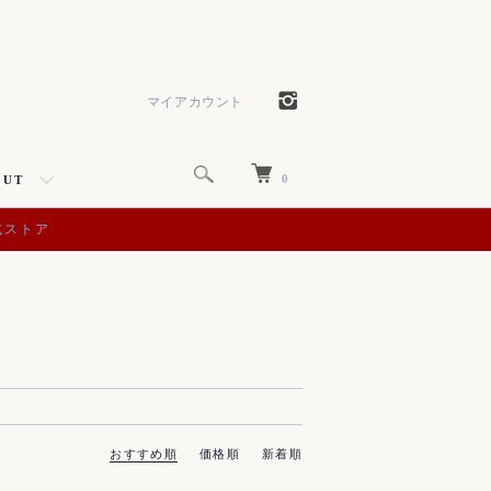
マイアカウント
0
OUT
式ストア
おすすめ順
価格順
新着順