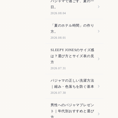
パジャマで過ごす、夏の一
日。
2026.08.04
「夏のホテル時間」の作り
方。
2026.08.01
SLEEPY JONESのサイズ感
は？選び方とサイズ表の見
方
2026.07.31
パジャマの正しい洗濯方法
｜縮み・色落ちを防ぐ基本
2026.07.30
男性へのパジャマプレゼン
ト｜年代別おすすめと選び
方