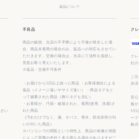
返品について
不良品
ク
商品の破損、当店の不手際により不備が発生した場
合、商品未着用の場合のみ、返品への対応をさせてい
ただきます。交換の場合は、当店にて送料を負担し、
クレ
至急お取り替えいたします。
社の
※返品・交換不可条件
ご注
・お届けから3日以上経った商品 ・お客様都合による
決済
返品（イメージ違いやサイズ違い） ・商品タグをと
って破棄された商品（飾りタグも含む）
安心
・お客様が、汚損・破損された、着用(使用、洗濯)さ
報が
れた商品
ござい
SS
（汚れだけでなく、傷、タバコ、香水、防虫剤等の匂
ード
いの付いた商品）
株式
※パソコンでの閲覧という特性上、商品の画像が画面
によって実際の色目と多少異なる場合がありますがご