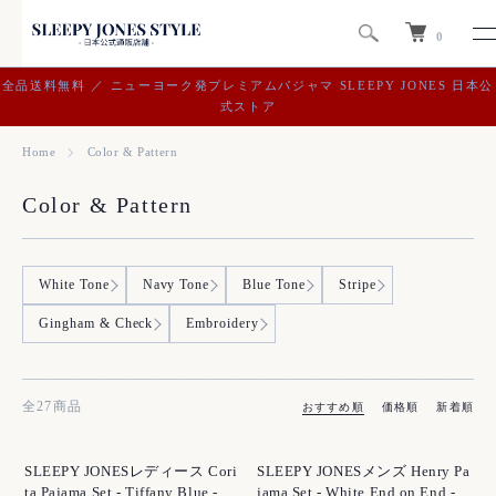
0
全品送料無料 ／ ニューヨーク発プレミアムパジャマ SLEEPY JONES 日本公
式ストア
Home
Color & Pattern
Color & Pattern
グループ一覧
White Tone
Navy Tone
Blue Tone
Stripe
Gingham & Check
Embroidery
全27商品
おすすめ順
価格順
新着順
SLEEPY JONESレディース Cori
SLEEPY JONESメンズ Henry Pa
ta Pajama Set - Tiffany Blue -
jama Set - White End on End -