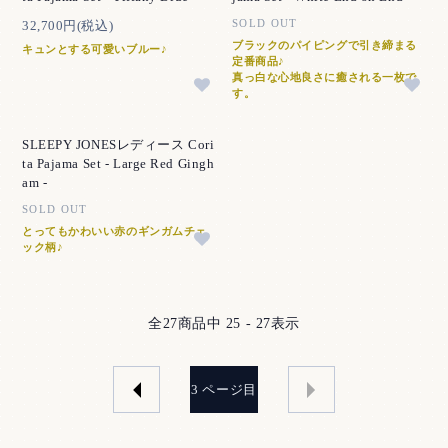
SOLD OUT
32,700円(税込)
ブラックのパイピングで引き締まる
キュンとする可愛いブルー♪
定番商品♪
真っ白な心地良さに癒される一枚で
す。
SLEEPY JONESレディース Cori
ta Pajama Set - Large Red Gingh
am -
SOLD OUT
とってもかわいい赤のギンガムチェ
ック柄♪
全
27
商品中
25 - 27
表示
3
ページ目